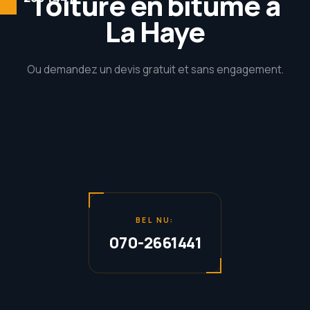
Toiture en bitume à
La Haye
Accueil –
Couvreur
Ou demandez un devis gratuit et sans engagement.
à La Haye
Nos
services
Avis
Questions
fréquentes
BEL NU:
070-2661441
À
propos
de