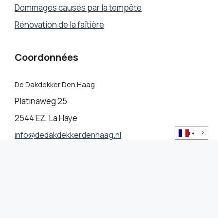
Dommages causés par la tempête
Rénovation de la faîtière
Coordonnées
De Dakdekker Den Haag
Platinaweg 25
2544 EZ, La Haye
info@dedakdekkerdenhaag.nl
FR
070 266 1441
© 2026 dedakdekkerdenhaag.nl
• Créé avec
GeneratePress