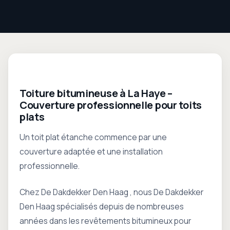
nous
Veuillez
nous
contacter
Blogs
Toiture bitumineuse à La Haye –
Couverture professionnelle pour toits
plats
Un toit plat étanche commence par une
couverture adaptée et une installation
professionnelle.
Chez De Dakdekker Den Haag , nous De Dakdekker
Den Haag spécialisés depuis de nombreuses
années dans les revêtements bitumineux pour