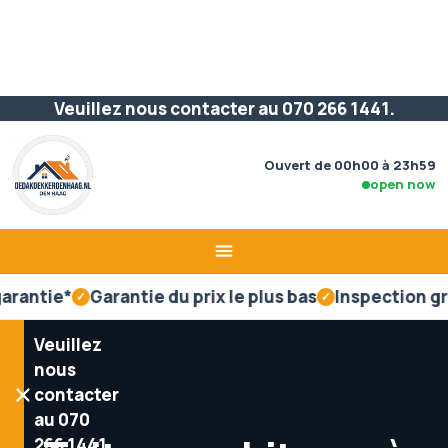
Passer
Veuillez nous contacter au 070 266 1441.
au
contenu
Ouvert de 00h00 à 23h59
open now
e*
Garantie du prix le plus bas
Inspection gratuite d
✓
✓
Veuillez
nous
contacter
au 070
266 1441.