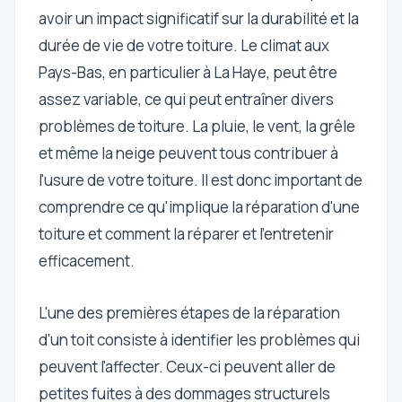
nous
avoir un impact significatif sur la durabilité et la
durée de vie de votre toiture. Le climat aux
Veuillez
Pays-Bas, en particulier à La Haye, peut être
nous
contacter
assez variable, ce qui peut entraîner divers
problèmes de toiture. La pluie, le vent, la grêle
Blogs
et même la neige peuvent tous contribuer à
l'usure de votre toiture. Il est donc important de
comprendre ce qu'implique la réparation d'une
toiture et comment la réparer et l'entretenir
efficacement.
L'une des premières étapes de la réparation
d'un toit consiste à identifier les problèmes qui
peuvent l'affecter. Ceux-ci peuvent aller de
petites fuites à des dommages structurels